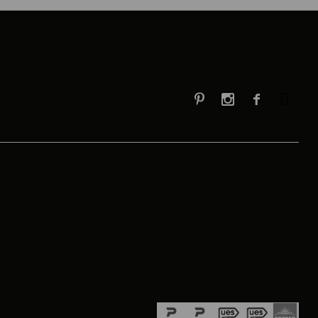


