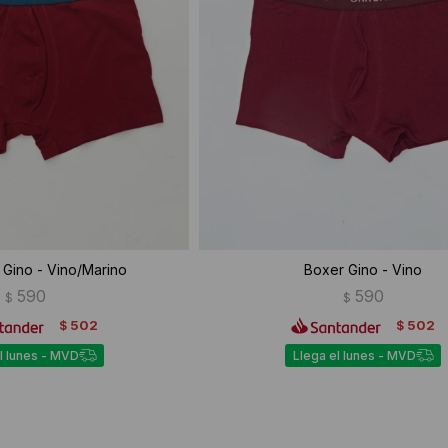
Gino - Vino/Marino
Boxer Gino - Vino
590
590
$
$
502
502
$
$
l lunes - MVD
Llega el lunes - MVD