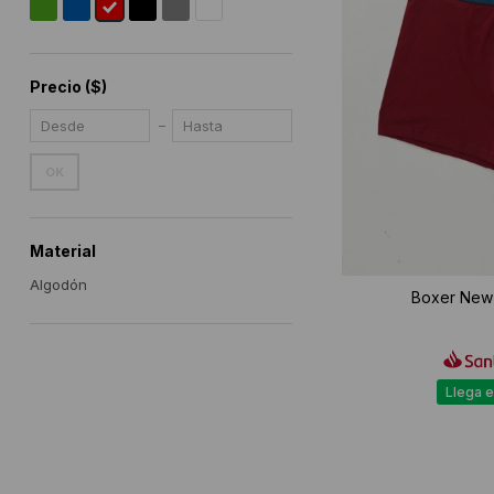
Precio
($)
OK
Material
Algodón
Boxer New 
Llega e