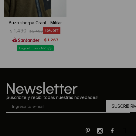
Buzo sherpa Grant - Militar
1.490
$
2.490
40
$
1.267
$
Llega el lunes - MVD
Newsletter
¡Suscribite y recibí todas nuestras novedades!
SUSCRIBIR


