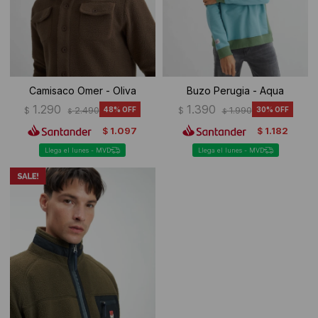
Camisaco Omer - Oliva
Buzo Perugia - Aqua
1.290
1.390
$
2.490
48
$
1.990
30
$
$
1.097
1.182
$
$
Llega el lunes - MVD
Llega el lunes - MVD