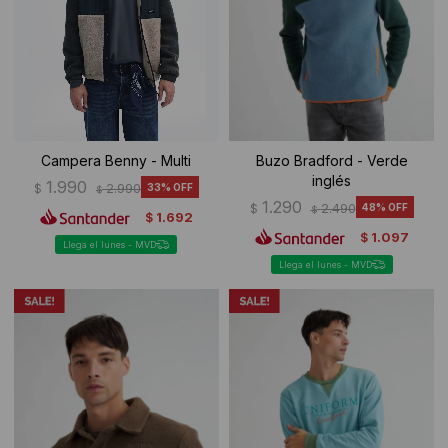
Ropa Interior
Camisas y blusas
Canguros
Vestidos
Camperas
Sherpas
Campera Benny - Multi
Buzo Bradford - Verde
inglés
Tejidos
1.990
$
2.990
33
$
1.290
$
2.490
48
$
1.692
$
Buzos
1.097
$
Llega el lunes - MVD
Llega el lunes - MVD
Shorts de baño
Sherpas