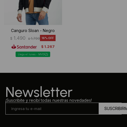
Canguro Sloan - Negro
1.490
$
1.790
16
$
1.267
$
Llega el lunes - MVD
Newsletter
¡Suscribite y recibí todas nuestras novedades!
SUSCRIBIR