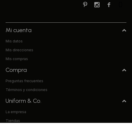



Mi cuenta
Mis datos
Mis direcciones
Mis compras
Compra
Preguntas frecuentes
Términos y condiciones
Uniform & Co.
La empresa
Tiendas
Trabaja con nosotros