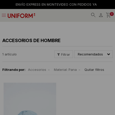
ENVÍO EXPRESS EN MONTEVIDEO CON PEDIDOS YA
menu
0
Jeans
Jeans
Gorros
La empresa
Preguntas frecuentes
Calzado
Remeras
Gorras
Tiendas
Términos y condiciones
ACCESORIOS DE HOMBRE
Remeras
Shorts y faldas
Billeteras
Trabaja con nosotros
1 artículo
Recomendados
Camisas
Musculosas
Cintos
Contacto
Filtrando por:
Accesorios
Material:
Pana
Quitar filtros
Bermudas
Accesorios
Medias
Pantalones
Camperas
Musculosas
Tejidos
Accesorios
Buzos