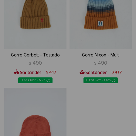
Ropa Interior
Camisas y blusas
Canguros
Vestidos
Camperas
Sherpas
Gorro Corbett - Tostado
Gorro Nixon - Multi
Tejidos
490
490
$
$
Buzos
417
417
$
$
LLEGA HOY - MVD
LLEGA HOY - MVD
Shorts de baño
Sherpas