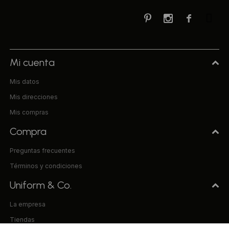



Mi cuenta
Mis datos
Mis direcciones
Mis compras
Compra
Preguntas frecuentes
Términos y condiciones
Uniform & Co.
La empresa
Tiendas