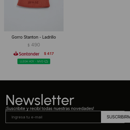
Gorro Stanton - Ladrillo
490
$
417
$
LLEGA HOY - MVD
Newsletter
¡Suscribite y recibí todas nuestras novedades!
SUSCRIBIR