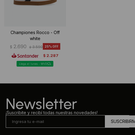
Championes Rocco - Off
white
2.690
$
3.590
25
$
2.287
$
Llega el lunes - MVD
Newsletter
¡Suscribite y recibí todas nuestras novedades!
SUSCRIBIR