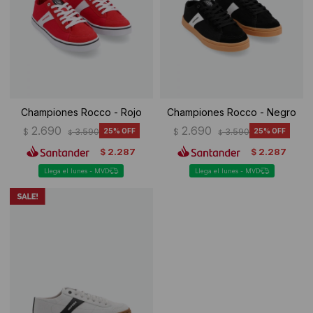
Ropa Interior
Camisas y blusas
Canguros
Vestidos
Camperas
Sherpas
Championes Rocco - Rojo
Championes Rocco - Negro
Tejidos
2.690
2.690
$
3.590
25
$
3.590
25
$
$
2.287
2.287
$
$
Buzos
Llega el lunes - MVD
Llega el lunes - MVD
Shorts de baño
Sherpas