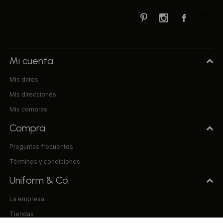



Mi cuenta
Mis datos
Mis direcciones
Mis compras
Compra
Preguntas frecuentes
Términos y condiciones
Uniform & Co.
La empresa
Tiendas