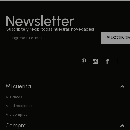
Ropa Interior
Camisas y blusas
Newsletter
Canguros
Vestidos
¡Suscribite y recibí todas nuestras novedades!
SUSCRIBIR
Camperas
Sherpas
Tejidos



Buzos
Shorts de baño
Mi cuenta
Mis datos
Sherpas
Mis direcciones
Mis compras
Compra