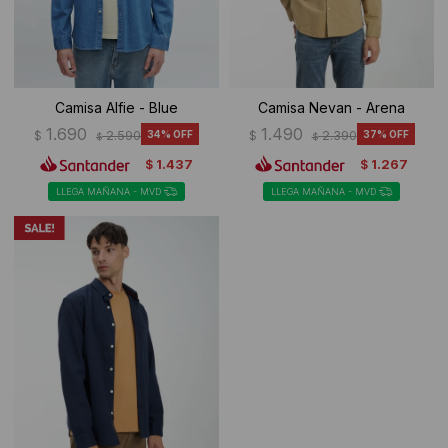
Camisa Alfie - Blue
Camisa Nevan - Arena
1.690
1.490
$
2.590
34
$
2.390
37
$
$
1.437
1.267
$
$
LLEGA MAÑANA - MVD
LLEGA MAÑANA - MVD