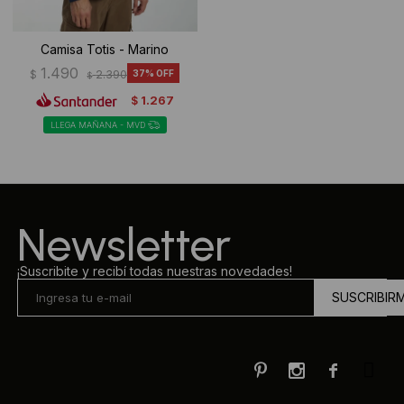
Camisa Totis - Marino
1.490
$
2.390
37
$
1.267
$
LLEGA MAÑANA - MVD
Newsletter
¡Suscribite y recibí todas nuestras novedades!
SUSCRIBIR


