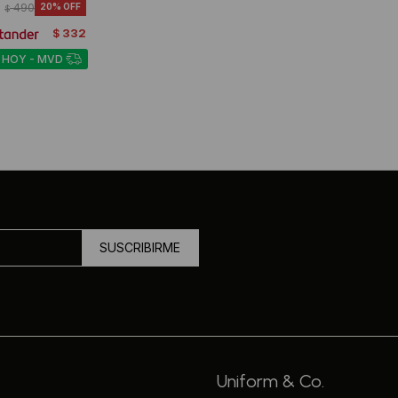
490
20
$
332
$
 HOY - MVD
SUSCRIBIRME
Uniform & Co.