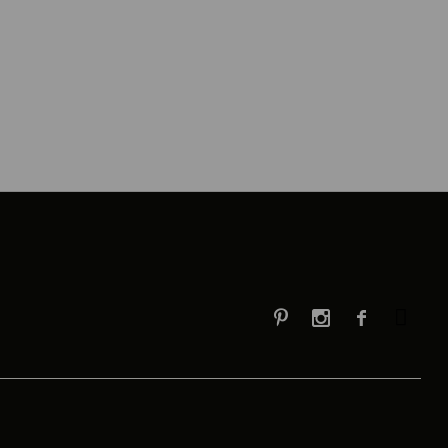


