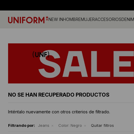
NEW IN
HOMBRE
MUJER
ACCESORIOS
DENI
Jeans
Jeans
Gorros
Pantalones
Accesorios
Billeteras
Campe
Camisa
Medias
Calzado
Remeras
Gorras
Musculosas
Camperas
Cintos
Tejidos
Vestid
Remeras
Shorts y faldas
Accesorios
Tejidos
Buzos
Sherpa
Camisas
Musculosas
Ropa Interior
Buzos
Shorts
Bermudas
Canguros
Sherpa
NO SE HAN RECUPERADO PRODUCTOS
Inténtalo nuevamente con otros criterios de filtrado.
Filtrando por:
Jeans
Color:
Negro
Quitar filtros