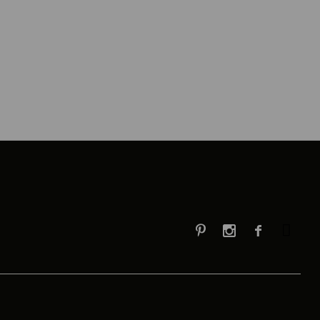


