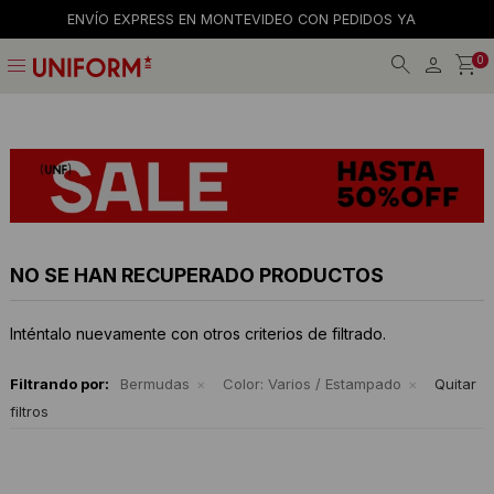
ENVÍO EXPRESS EN MONTEVIDEO CON PEDIDOS YA
menu
0
Jeans
Jeans
Gorros
La empresa
Preguntas frecuentes
Calzado
Remeras
Gorras
Tiendas
Términos y condiciones
Remeras
Shorts y faldas
Billeteras
Trabaja con nosotros
Camisas
Musculosas
Cintos
Contacto
NO SE HAN RECUPERADO PRODUCTOS
Bermudas
Accesorios
Medias
Inténtalo nuevamente con otros criterios de filtrado.
Pantalones
Camperas
Filtrando por:
Bermudas
Color:
Varios / Estampado
Quitar
filtros
Musculosas
Tejidos
Accesorios
Buzos