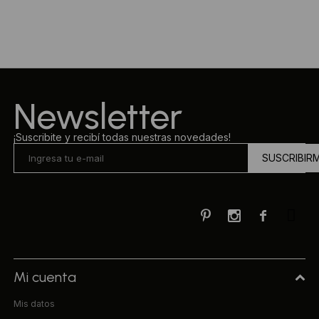
Ropa Interior
Camisas y blusas
Canguros
Vestidos
Camperas
Sherpas
Newsletter
Tejidos
¡Suscribite y recibí todas nuestras novedades!
SUSCRIBIR
Buzos
Shorts de baño



Sherpas
Mi cuenta
Mis datos