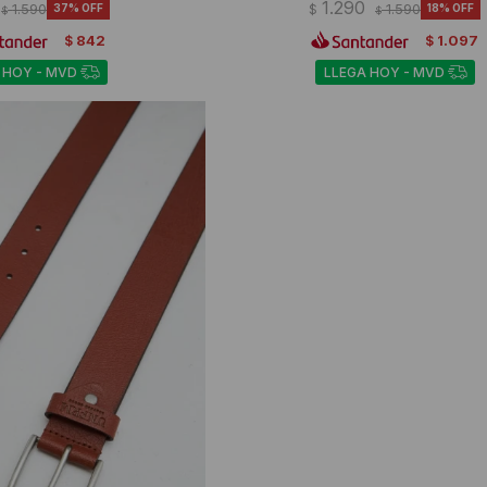
1.290
1.590
37
$
1.590
18
$
$
842
1.097
$
$
 HOY - MVD
LLEGA HOY - MVD