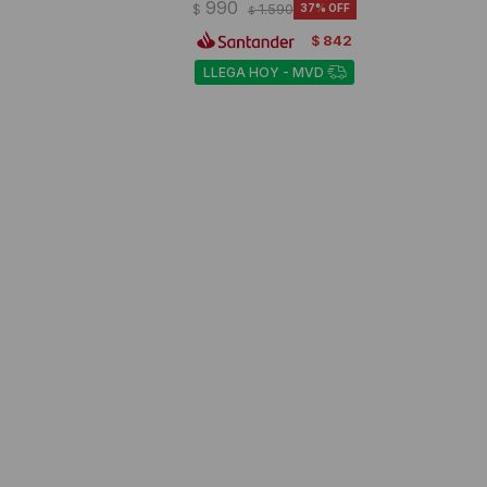
990
$
1.590
37
$
842
$
LLEGA HOY - MVD