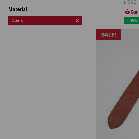
990
$
Material
Cuero
LLEGA