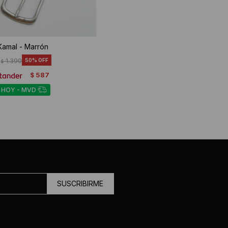
Kamal - Marrón
1.390
50
$
587
$
 HOY - MVD
SUSCRIBIRME