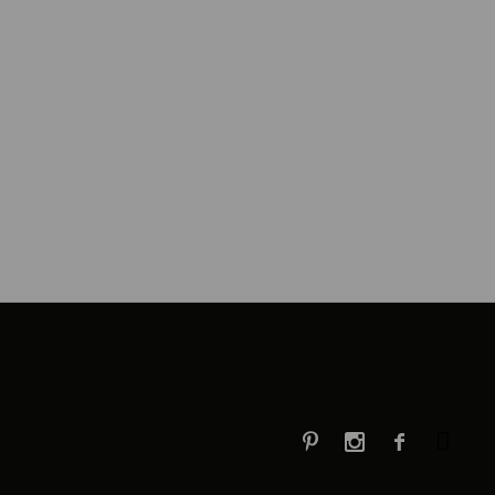


