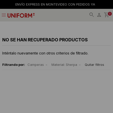
ENVÍO EXPRESS EN MONTEVIDEO CON PEDIDOS YA
menu
0
Jeans
Jeans
Gorros
La empresa
Preguntas frecuentes
Calzado
Remeras
Gorras
Tiendas
Términos y condiciones
NO SE HAN RECUPERADO PRODUCTOS
Remeras
Shorts y faldas
Billeteras
Trabaja con nosotros
Inténtalo nuevamente con otros criterios de filtrado.
Camisas
Musculosas
Cintos
Contacto
Filtrando por:
Camperas
Material:
Sherpa
Quitar filtros
Bermudas
Accesorios
Medias
Pantalones
Camperas
Musculosas
Tejidos
Accesorios
Buzos