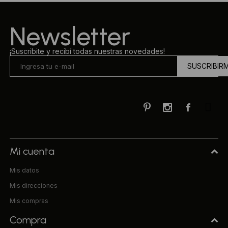
Ropa Interior
Camisas y blusas
Newsletter
Canguros
Vestidos
¡Suscribite y recibí todas nuestras novedades!
SUSCRIBIR
Camperas
Sherpas
Tejidos



Buzos
Shorts de baño
Mi cuenta
Mis datos
Sherpas
Mis direcciones
Mis compras
Compra