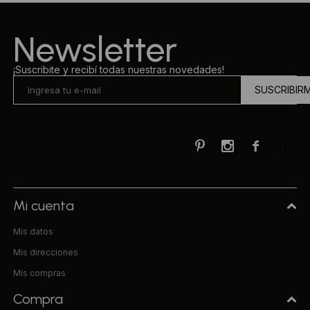
Ropa Interior
Camisas y blusas
Newsletter
Canguros
Vestidos
¡Suscribite y recibí todas nuestras novedades!
SUSCRIBIR
Camperas
Sherpas
Tejidos



Buzos
Shorts de baño
Mi cuenta
Mis datos
Sherpas
Mis direcciones
Mis compras
Compra