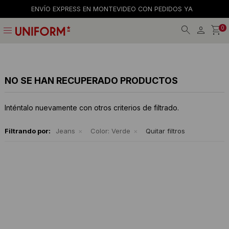
ENVÍO EXPRESS EN MONTEVIDEO CON PEDIDOS YA
menu
0
Jeans
Jeans
Gorros
La empresa
Preguntas frecuentes
Calzado
Remeras
Gorras
Tiendas
Términos y condiciones
NO SE HAN RECUPERADO PRODUCTOS
Remeras
Shorts y faldas
Billeteras
Trabaja con nosotros
Inténtalo nuevamente con otros criterios de filtrado.
Camisas
Musculosas
Cintos
Contacto
Filtrando por:
Jeans
Color:
Verde
Quitar filtros
Bermudas
Accesorios
Medias
Pantalones
Camperas
Musculosas
Tejidos
Accesorios
Buzos