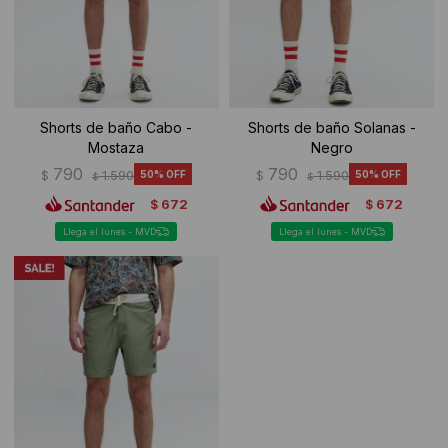
Shorts de baño Cabo -
Shorts de baño Solanas -
Mostaza
Negro
790
790
$
1.590
50
$
1.590
50
$
$
672
672
$
$
Llega el lunes - MVD
Llega el lunes - MVD