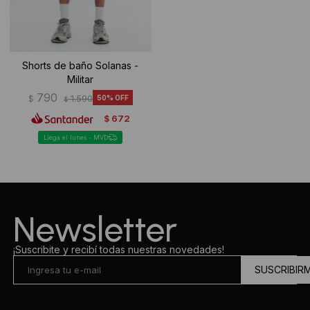
Shorts de baño Solanas -
Militar
790
$
1.590
50
$
672
$
Llega el lunes - MVD
Newsletter
¡Suscribite y recibí todas nuestras novedades!
SUSCRIBIR