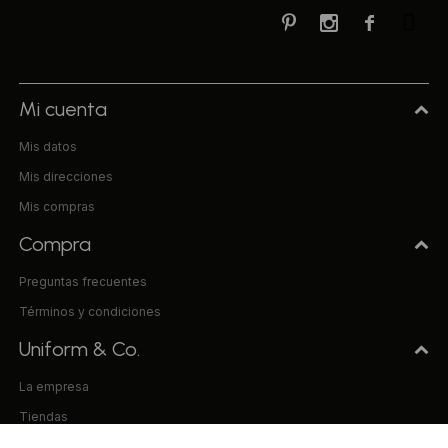



Mi cuenta
Mis datos
Mis direcciones
Mis compras
Compra
Preguntas frecuentes
Términos y condiciones
Uniform & Co.
La empresa
Tiendas
Trabaja con nosotros