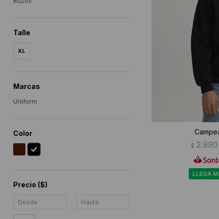
Buzos
Talle
XL
Marcas
Uniform
Campea
Color
2.990
$
LLEGA 
Precio
($)