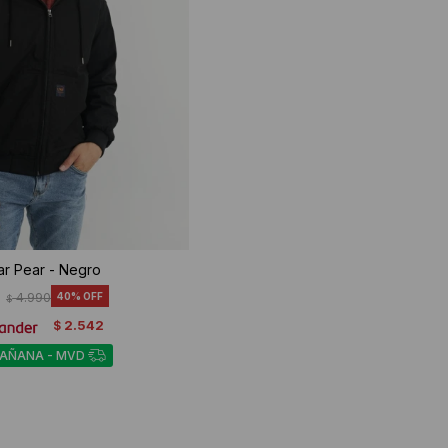
r Pear - Negro
4.990
40
$
2.542
$
MAÑANA - MVD